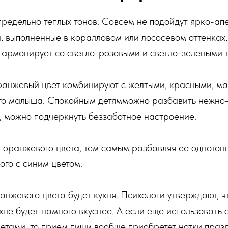
предельно теплых тонов. Совсем не подойдут ярко-ап
 выполненные в коралловом или лососевом оттенках,
гармонирует со светло-розовыми и светло-зелеными 
ранжевый цвет комбинируют с желтыми, красными, м
го малыша. Спокойным детямможно разбавить нежно-
, можно подчеркнуть беззаботное настроение.
 оранжевого цвета, тем самым разбавляя ее однотон
ого с синим цветом.
жевого цвета будет кухня. Психологи утверждают, чт
хне будет намного вкуснее. А если еще использовать
етами, то прием пищи вообще приобретет нотки праз