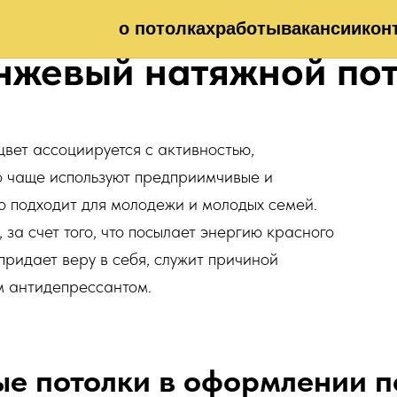
о потолках
работы
вакансии
кон
жевый натяжной по
вет ассоциируется с активностью,
о чаще используют предприимчивые и
о подходит для молодежи и молодых семей.
за счет того, что посылает энергию красного
придает веру в себя, служит причиной
м антидепрессантом.
е потолки в оформлении 