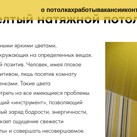
о потолках
работы
вакансии
кон
лтый натяжной пото
ными яркими цветами,
кружающих на определенных вещах.
 позитив. Человек, имея плохое
итивом, лишь посетив комнату
енками. Такие цвета
отреть на все имеющиеся проблемы.
ящий «инструмент», позволяющий
ый заряд бодрости, энергичности,
икает ощущение свежести
ать» и совершать несовершаемое.