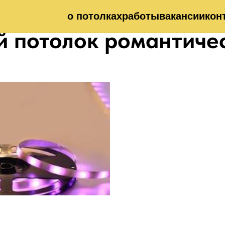
о потолках
работы
вакансии
кон
 потолок романтиче