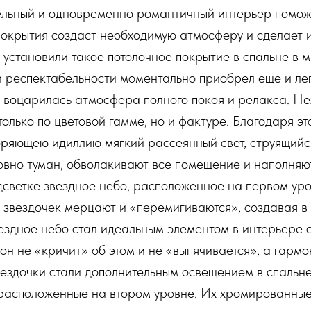
бельный и одновременно романтичный интерьер помож
 покрытия создаст необходимую атмосферу и сделает
становили такое потолочное покрытие в спальне в м
и респектабельности моментально приобрел еще и ле
о воцарилась атмосфера полного покоя и релакса. Н
только по цветовой гамме, но и фактуре. Благодаря 
оряющею идиллию мягкий рассеянный свет, струящийся
ловно туман, обволакивают все помещение и наполняю
светке звездное небо, расположенное на первом уров
х звездочек мерцают и «перемигиваются», создавая в
ездное небо стал идеальным элементом в интерьере сп
он не «кричит» об этом и не «выпячивается», а гармо
здочки стали дополнительным освещением в спальне.
, расположенные на втором уровне. Их хромированны