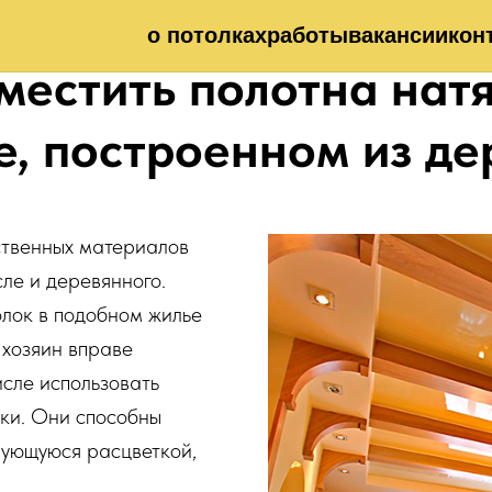
о потолках
работы
вакансии
кон
местить полотна нат
е, построенном из де
ственных материалов
ле и деревянного.
лок в подобном жилье
 хозяин вправе
сле использовать
лки. Они способны
рующуюся расцветкой,