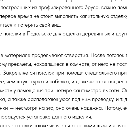
построенных из профилированного бруса, важно помни
 первое время не стоит выполнять капитальную отделк
ться и потерять свой вид.
потолки в Подольске для отделки деревянных и друг
в материале проделывают отверстия. После потолок г
тому предметы, находящиеся в комнате, от него не по
ь. Закрепляется потолок при помощи специального при
е, чем штукатурка и побелка, и даже монтаж подвесн
нимет» у помещения три-четыре сантиметра высоты. 
а, а также располагающуюся под ним проводку, и т. д
нки — несмотря на это, она очень надежна. Потому, е
порадуется установке данного изделия.
тяжные потолки также являются хорошими шумоизолятор