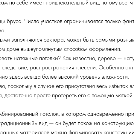
м по себе имеет привлекательный вид, потому все, чт
щи бруса. Число участков ограничивается только фа
ва.
рыми заполняются сектора, может быть самыми разны
ном доме вышеупомянутым способом оформления.
овать натяжные потолки? Как известно, дерево — нат
как следствие, распространения плесени. Особенно а
нно здесь всегда более высокий уровень влажности.
, поскольку в случае его присутствия весь избыток в
а, достаточно просто протереть его с помощью мягкой
бинированный потолок, в котором одновременно прис
«традиционный» вид — он будет похож на конструкцию,
ю данных материалов можно формировать конструкции